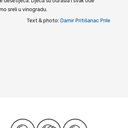
se desetljeca. Djeca su odrasla i svak ode
smo sreli u vinogradu.
Text & photo:
Damir Pritišanac Prile