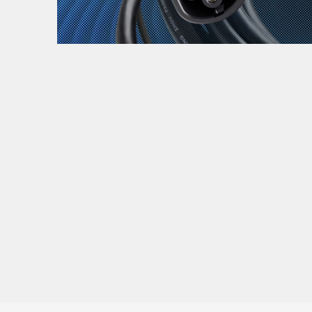
Zanimljivost
MTC - Moto Tour Croatia
Najave i noviteti
Savjeti i preporuke