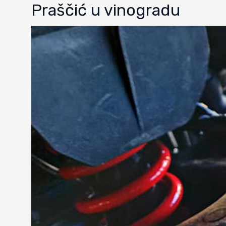
Praščić u vinogradu