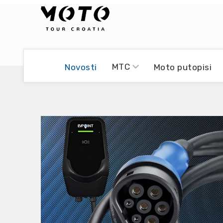
Bikers world
Berti Džidić - Desmo
MTC
Novosti
Moto putopisi
Video blog
Damir Pritišanac - Prile
UmPaDrum
Damir Žerić - ELPASSO
Moto servisi
Dario Dinter - Moto TOZ
Impressum
Igor Kreč - UmPaDrum
Moto putopisi
Igor Kukec Brmbi
Vikend vožnje
Slaven Gajdek