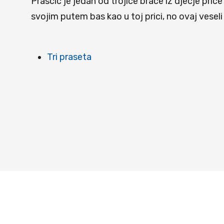
Prascic je jedan od trojice brace iz djecje price
svojim putem bas kao u toj prici, no ovaj veseli 
Tri praseta