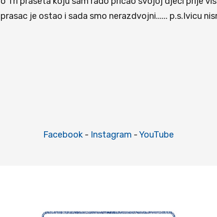
 o Tri praseta koju sam rado pricao svojoj djeci prije vi
prasac je ostao i sada smo nerazdvojni...... p.s.Ivicu ni
Facebook
-
Instagram
-
YouTube