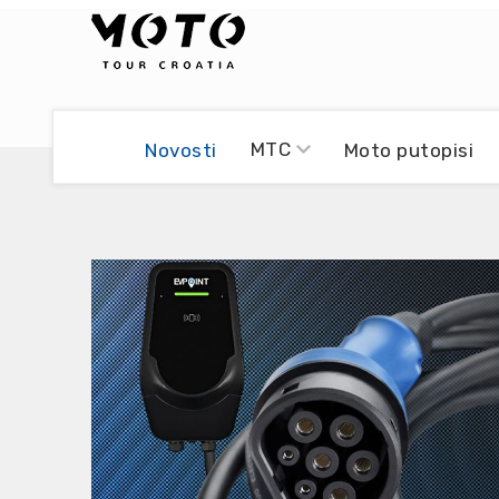
Bikers world
Berti Džidić - Desmo
MTC
Novosti
Moto putopisi
Video blog
Damir Pritišanac - Prile
UmPaDrum
Damir Žerić - ELPASSO
Moto servisi
Dario Dinter - Moto TOZ
Impressum
Igor Kreč - UmPaDrum
Moto putopisi
Igor Kukec Brmbi
Vikend vožnje
Slaven Gajdek