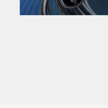
Zanimljivost
MTC - Moto Tour Croatia
Najave i noviteti
Savjeti i preporuke