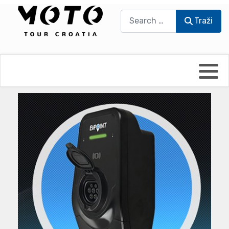
Traži
Traži
Bikers world
Berti Džidić - Desmo
Video blog
Damir Pritišanac - Prile
UmPaDrum
Damir Žerić - ELPASSO
Moto servisi
Dario Dinter - Moto TOZ
Impressum
Igor Kreč - UmPaDrum
Moto putopisi
Igor Kukec Brmbi
Vikend vožnje
Slaven Gajdek