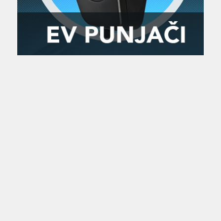
Zanimljivost
MTC - Moto Tour Croatia
Najave i noviteti
Savjeti i preporuke