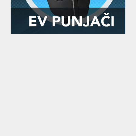
Zanimljivost
MTC - Moto Tour Croatia
Najave i noviteti
Savjeti i preporuke