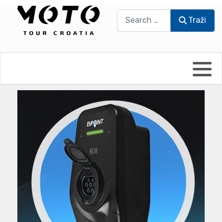
Traži
Traži
Bikers world
Berti Džidić - Desmo
Video blog
Damir Pritišanac - Prile
UmPaDrum
Damir Žerić - ELPASSO
Moto servisi
Dario Dinter - Moto TOZ
Impressum
Igor Kreč - UmPaDrum
Moto putopisi
Igor Kukec Brmbi
Vikend vožnje
Slaven Gajdek