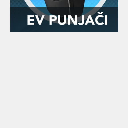
Zanimljivost
MTC - Moto Tour Croatia
Najave i noviteti
Savjeti i preporuke