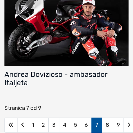
Andrea Dovizioso - ambasador
Italjeta
Stranica 7 od 9
1
2
3
4
5
6
7
8
9