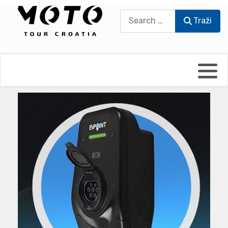
Traži
Traži
Bikers world
Berti Džidić - Desmo
Video blog
Damir Pritišanac - Prile
UmPaDrum
Damir Žerić - ELPASSO
Moto servisi
Dario Dinter - Moto TOZ
Impressum
Igor Kreč - UmPaDrum
Moto putopisi
Igor Kukec Brmbi
Vikend vožnje
Slaven Gajdek